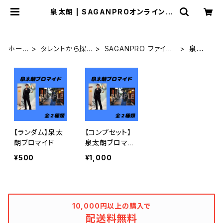
泉太朗 | SAGANPROオンライング
ッズストア
ホー
タレントから探
SAGANPRO ファイン
泉太
ム
す
ド
朗
【ランダム】泉太
【コンプセット】
朗ブロマイド
泉太朗ブロマイ
ド
¥500
¥1,000
10,000円以上の購入で
配送料無料