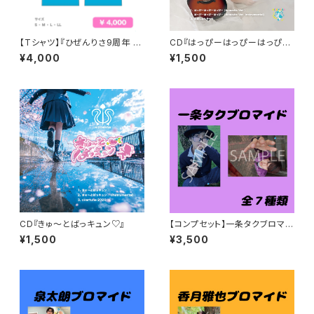
【Tシャツ】『ひぜんりさ9周年 き
CD『はっぴーはっぴーはっぴー
ゅとばTシャツ』
(Acoustic Ver.)』
¥4,000
¥1,500
CD『きゅ〜とばっキュン♡』
【コンプセット】一条タクブロマイ
ド
¥1,500
¥3,500