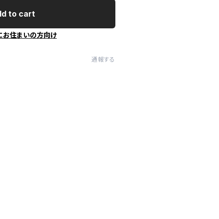
d to cart
にお住まいの方向け
通報する