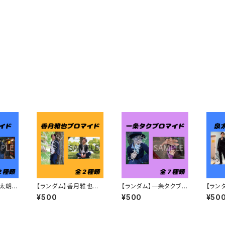
泉太朗ブ
【ランダム】香月雅也ブ
【ランダム】一条タクブロ
【ラン
ロマイド
マイド
マイド
¥500
¥500
¥50